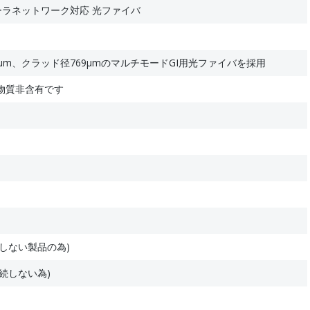
ントローラネットワーク対応 光ファイバ
μm、クラッド径769μmのマルチモードGI用光ファイバを採用
物質非含有です
しない製品の為)
続しない為)