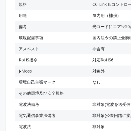
規格
CC-Link IEコ
用途
屋内用（補強）
備考
光コードにコア径50
環境配慮事項
国内法令の禁止全廃
アスベスト
非含有
RoHS指令
対応RoHS6
J-Moss
対象外
環境自己主張マーク
なし
その他環境及び安全規格
電波法備考
非対象(電波を送受信
電気通信事業法備考
非対象(公衆回路に接
電波法
非対象