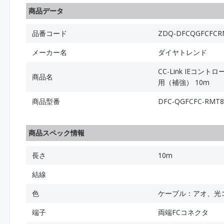
商品データ
品番コード
ZDQ-DFCQGFCFCR
メーカー名
ダイヤトレンド
CC-Link IEコ
商品名
用（補強） 10m
商品型番
DFC-QGFCFC-RMT
商品スペック情報
長さ
10m
結線
色
ケーブル：アオ、光
端子
両端FCコネクタ