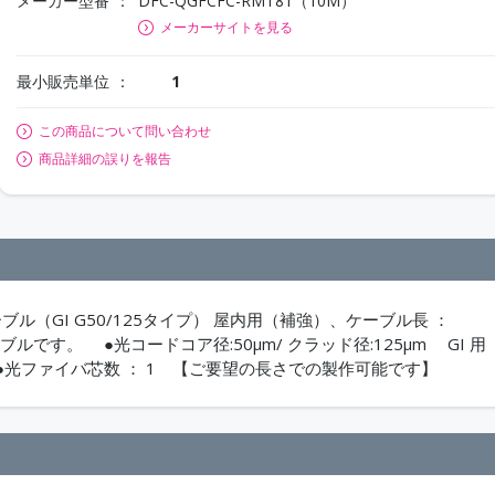
メーカー型番
DFC-QGFCFC-RMT81（10M）
メーカーサイトを見る
最小販売単位
1
この商品について問い合わせ
商品詳細の誤りを報告
ブル（GI G50/125タイプ） 屋内用（補強）、ケーブル長 ：
ルです。 ●光コードコア径:50μm/ クラッド径:125μm GI 用
 ●光ファイバ芯数 ： 1 【ご要望の長さでの製作可能です】