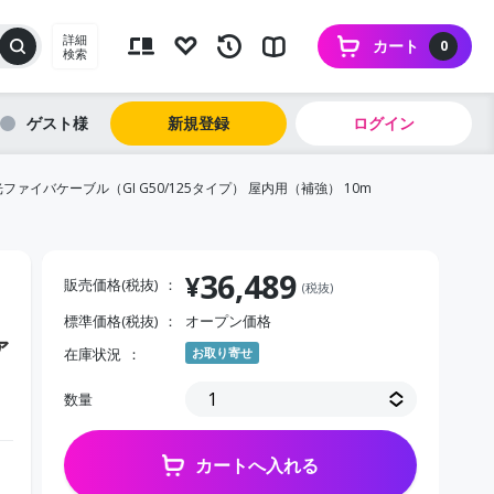
詳細
カート
0
検索
ゲスト
新規登録
ログイン
光ファイバケーブル（GI G50/125タイプ） 屋内用（補強） 10m
36,489
¥
販売価格(税抜)
(税抜)
標準価格(税抜)
オープン価格
ァ
在庫状況
お取り寄せ
数量
カートへ入れる