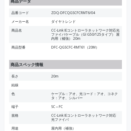
商品データ
品番コード
ZDQ-DFCQGSCFCRMT6/04
メーカー名
ダイヤトレンド
商品名
CC-Link IEコントローラネットワーク対応光
ファイバケーブル（GI G50/125タイプ） 屋
内用（補強） 20m
商品型番
DFC-QGSCFC-RMT61（20M）
商品スペック情報
長さ
20m
結線
色
ケーブル：アオ、光コード：アオ、コネク
タ：アオ、シルバー
端子
SC⇔FC
規格
CC-Link IEコントローラネットワーク対応
光ファイバ
用途
屋内用（補強）