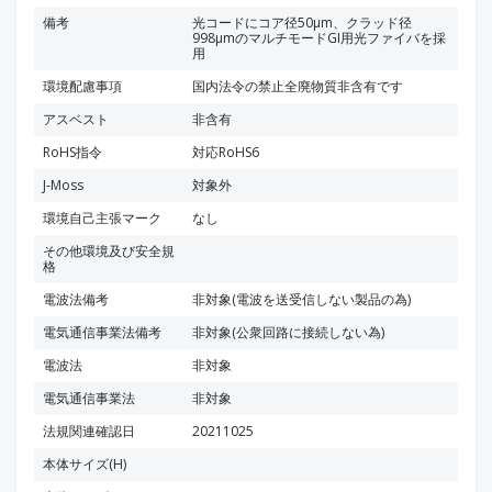
備考
光コードにコア径50μm、クラッド径
998μmのマルチモードGI用光ファイバを採
用
環境配慮事項
国内法令の禁止全廃物質非含有です
アスベスト
非含有
RoHS指令
対応RoHS6
J-Moss
対象外
環境自己主張マーク
なし
その他環境及び安全規
格
電波法備考
非対象(電波を送受信しない製品の為)
電気通信事業法備考
非対象(公衆回路に接続しない為)
電波法
非対象
電気通信事業法
非対象
法規関連確認日
20211025
本体サイズ(H)