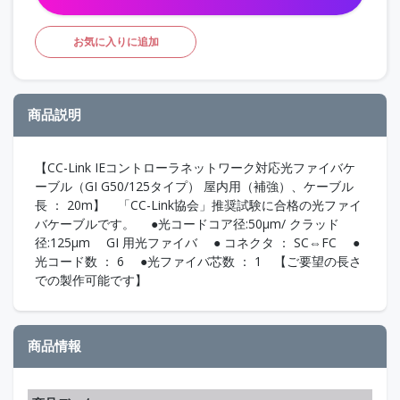
お気に入りに追加
商品説明
【CC-Link IEコントローラネットワーク対応光ファイバケ
ーブル（GI G50/125タイプ） 屋内用（補強）、ケーブル
長 ： 20m】 「CC-Link協会」推奨試験に合格の光ファイ
バケーブルです。 ●光コードコア径:50μm/ クラッド
径:125μm GI 用光ファイバ ● コネクタ ： SC⇔FC ●
光コード数 ： 6 ●光ファイバ芯数 ： 1 【ご要望の長さ
での製作可能です】
商品情報