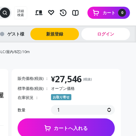
詳細
カート
0
検索
ゲスト
新規登録
ログイン
/屋内/8芯) 10m
27,546
¥
販売価格(税抜)
(税抜)
標準価格(税抜)
オープン価格
屋
在庫状況
お取り寄せ
数量
カートへ入れる