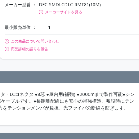
メーカー型番
DFC-SMDLCDLC-RMT81(10M)
メーカーサイトを見る
最小販売単位
1
この商品について問い合わせ
商品詳細の誤りを報告
- LCコネクタ ●8芯 ●屋内用(補強) ●2000mまで製作可能●シン
バケーブルです。●長距離配線にも安心の補強構造。敷設時にテン
力をテンションメンバが負担。光ファイバの断線を防ぎます。