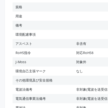
規格
用途
備考
環境配慮事項
アスベスト
非含有
RoHS指令
対応RoHS6
J-Moss
対象外
環境自己主張マーク
なし
その他環境及び安全規格
電波法備考
非対象(電波を送受信
電気通信事業法備考
非対象(電波を送受信
電波法
非対象