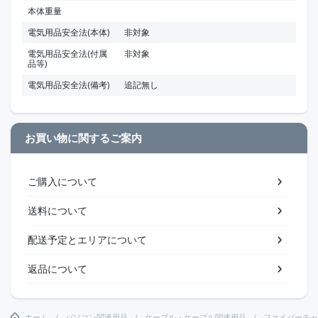
本体重量
電気用品安全法(本体)
非対象
電気用品安全法(付属
非対象
品等)
電気用品安全法(備考)
追記無し
お買い物に関するご案内
ご購入について
送料について
配送予定とエリアについて
返品について
ホーム
パソコン関連用品
ケーブル・ケーブル関連用品
ファイバーチャ