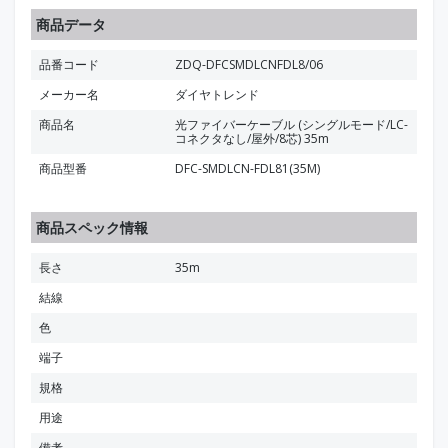
商品データ
品番コード
ZDQ-DFCSMDLCNFDL8/06
メーカー名
ダイヤトレンド
商品名
光ファイバーケーブル (シングルモード/LC-
コネクタなし/屋外/8芯) 35m
商品型番
DFC-SMDLCN-FDL81(35M)
商品スペック情報
長さ
35m
結線
色
端子
規格
用途
備考