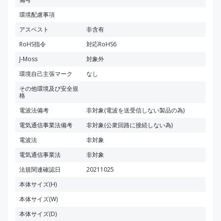
環境配慮事項
アスベスト
非含有
RoHS指令
対応RoHS6
J-Moss
対象外
環境自己主張マーク
なし
その他環境及び安全規
格
電波法備考
非対象(電波を送受信しない製品の為)
電気通信事業法備考
非対象(公衆回路に接続しない為)
電波法
非対象
電気通信事業法
非対象
法規関連確認日
20211025
本体サイズ(H)
本体サイズ(W)
本体サイズ(D)