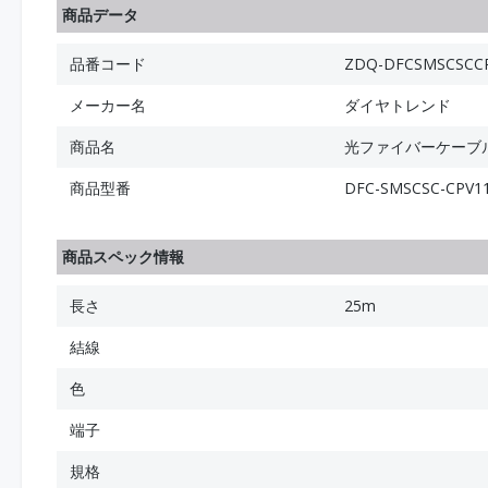
商品データ
品番コード
ZDQ-DFCSMSCSCCP
メーカー名
ダイヤトレンド
商品名
光ファイバーケーブル (
商品型番
DFC-SMSCSC-CPV11
商品スペック情報
長さ
25m
結線
色
端子
規格