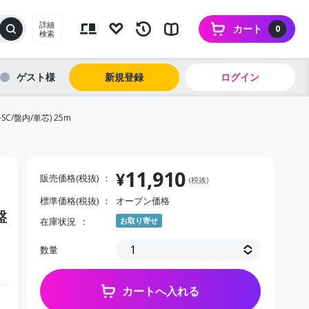
詳細
カート
0
検索
ゲスト
新規登録
ログイン
C/盤内/単芯) 25m
11,910
¥
販売価格(税抜)
(税抜)
標準価格(税抜)
オープン価格
盤
在庫状況
お取り寄せ
数量
カートへ入れる