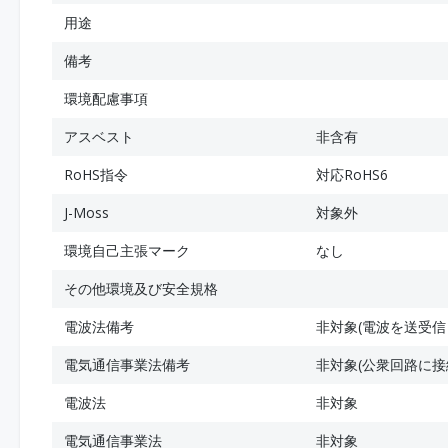
用途
備考
環境配慮事項
アスベスト
非含有
RoHS指令
対応RoHS6
J-Moss
対象外
環境自己主張マーク
なし
その他環境及び安全規格
電波法備考
非対象(電波を送受信
電気通信事業法備考
非対象(公衆回路に接
電波法
非対象
電気通信事業法
非対象