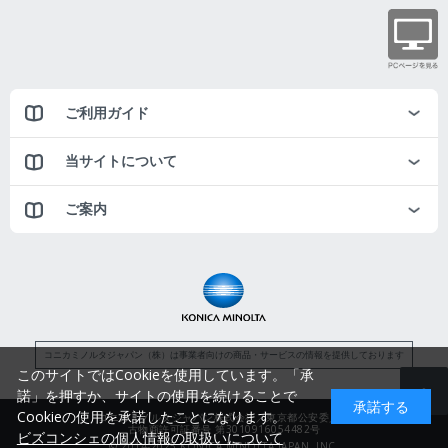
ご利用ガイド
当サイトについて
ご案内
コニカミノルタジャパン（株）は事業者向けの商品・サービスの情報を提供しております
このサイトではCookieを使用しています。「承
諾」を押すか、サイトの使用を続けることで
承諾する
Cookieの使用を承諾したことになります。
コニカミノルタジャパン株式会社／東京都公安委員会
古物商許可証番号 第3010916054482号
ビズコンシェの個人情報の取扱いについて
© 2014-2025 KONICA MINOLTA JAPAN, INC.