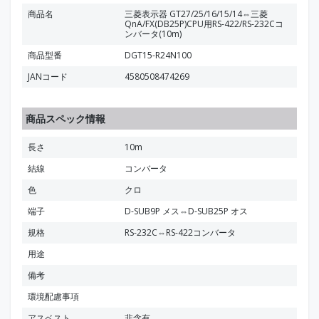
商品名
三菱表示器 GT27/25/16/15/14⇔三菱
QnA/FX(DB25P)CPU用RS-422/RS-232Cコ
ンバータ(10m)
商品型番
DGT15-R24N100
JANコード
4580508474269
商品スペック情報
長さ
10m
結線
コンバータ
色
クロ
端子
D-SUB9P メス⇔D-SUB25P オス
規格
RS-232C⇔RS-422コンバータ
用途
備考
環境配慮事項
アスベスト
非含有