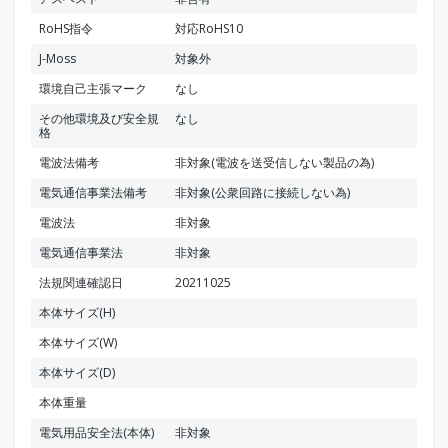
RoHS指令
対応RoHS10
J-Moss
対象外
環境自己主張マーク
なし
その他環境及び安全規
なし
格
電波法備考
非対象(電波を送受信しない製品の為)
電気通信事業法備考
非対象(公衆回路に接続しない為)
電波法
非対象
電気通信事業法
非対象
法規関連確認日
20211025
本体サイズ(H)
本体サイズ(W)
本体サイズ(D)
本体重量
電気用品安全法(本体)
非対象