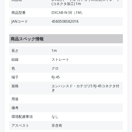
(コネクタ加工) 1m
商品型番
DXCAB-N-5E（1M）
JANコード
4580508582018
商品スペック情報
長さ
1m
結線
ストレート
色
クロ
端子
RJ-45
規格
エンハンスド・カテゴリ5 RJ-45コネクタ付
き
用途
備考
環境配慮事項
なし
アスベスト
非含有