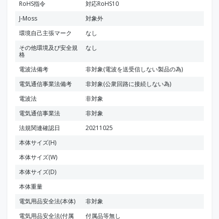
RoHS指令
対応RoHS10
J-Moss
対象外
環境自己主張マーク
なし
その他環境及び安全規
なし
格
電波法備考
非対象(電波を送受信しない製品の為)
電気通信事業法備考
非対象(公衆回路に接続しない為)
電波法
非対象
電気通信事業法
非対象
法規関連確認日
20211025
本体サイズ(H)
本体サイズ(W)
本体サイズ(D)
本体重量
電気用品安全法(本体)
非対象
電気用品安全法(付属
付属品等無し