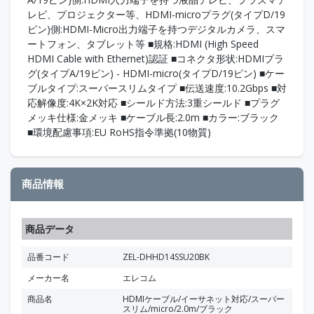
レビ、プロジェクター等、HDMI-microプラグ(タイプD/19
ピン)側:HDMI-Micro出力端子を持つデジタルカメラ、スマ
ートフォン、タブレット等 ■規格:HDMI (High Speed
HDMI Cable with Ethernet)認証 ■コネクタ形状:HDMIプラ
グ(タイプA/19ピン) - HDMI-micro(タイプD/19ピン) ■ケー
ブルタイプ:スーパースリムタイプ ■伝送速度:10.2Gbps ■対
応解像度:4K×2K対応 ■シールド方法:3重シールド ■プラグ
メッキ仕様:金メッキ ■ケーブル長:2.0m ■カラー:ブラック
■環境配慮事項:EU RoHS指令準拠(10物質)
商品情報
商品データ
品番コード
ZEL-DHHD14SSU20BK
メーカー名
エレコム
商品名
HDMIケーブル/イーサネット対応/スーパー
スリム/micro/2.0m/ブラック