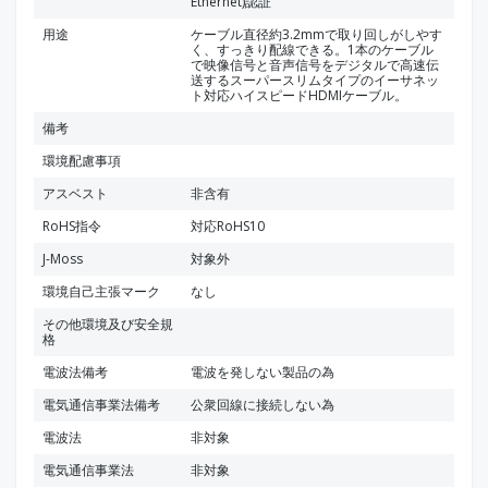
Ethernet)認証
用途
ケーブル直径約3.2mmで取り回しがしやす
く、すっきり配線できる。1本のケーブル
で映像信号と音声信号をデジタルで高速伝
送するスーパースリムタイプのイーサネッ
ト対応ハイスピードHDMIケーブル。
備考
環境配慮事項
アスベスト
非含有
RoHS指令
対応RoHS10
J-Moss
対象外
環境自己主張マーク
なし
その他環境及び安全規
格
電波法備考
電波を発しない製品の為
電気通信事業法備考
公衆回線に接続しない為
電波法
非対象
電気通信事業法
非対象