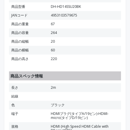
商品型番
DH-HD14SSU20BK
JANコード
4953103579675
商品の重量
67
商品の容量
264
商品の縦幅
20
商品の横幅
60
商品の高さ
220
商品スペック情報
長さ
2m
結線
色
ブラック
端子
HDMIプラグ(タイプA/19ピン)-HDMI-
micro(タイプD/19ピン)
規格
HDMI (High Speed HDMI Cable with