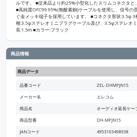
ルです。 ■従来品より約25%小型化したスリムコネクタ
■高純度OFC99.95%(無酸素銅)ケーブルを使用し、信
ぐ金メッキ端子を採用しています。 ■コネクタ形状:3.5φ 3
種:3.5φステレオミニプラグケーブル及び、3.5φステレ
長:1.5m ■カラー:ブラック
商品情報
商品データ
品番コード
ZEL-DHMPJN15
メーカー名
エレコム
商品名
オーディオ延長ケーブル/
商品型番
DH-MPJN15
JANコード
4953103498938