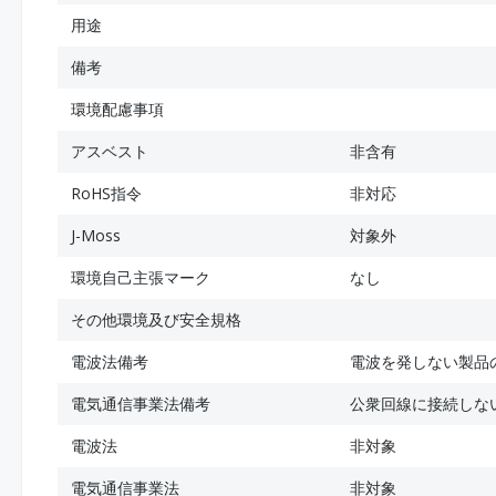
用途
備考
環境配慮事項
アスベスト
非含有
RoHS指令
非対応
J-Moss
対象外
環境自己主張マーク
なし
その他環境及び安全規格
電波法備考
電波を発しない製品
電気通信事業法備考
公衆回線に接続しな
電波法
非対象
電気通信事業法
非対象