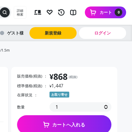
詳細
カート
0
検索
ゲスト
新規登録
ログイン
1.5m
868
¥
販売価格(税抜)
(税抜)
1,447
標準価格(税抜)
¥
在庫状況
お取り寄せ
数量
カートへ入れる