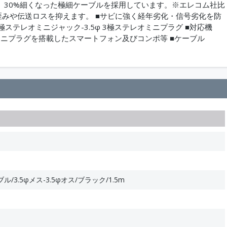
と、30%細くなった極細ケーブルを採用しています。※エレコム社比
号の歪みや伝送ロスを抑えます。 ■サビに強く経年劣化・信号劣化を防
極ステレオミニジャック-3.5φ 3極ステレオミニプラグ ■対応機
オミニプラグを搭載したスマートフォン及びコンポ等 ■ケーブル
3.5φメス-3.5φオス/ブラック/1.5m