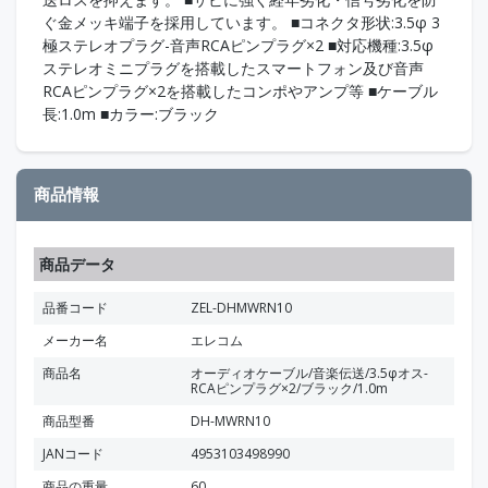
ぐ金メッキ端子を採用しています。 ■コネクタ形状:3.5φ 3
極ステレオプラグ-音声RCAピンプラグ×2 ■対応機種:3.5φ
ステレオミニプラグを搭載したスマートフォン及び音声
RCAピンプラグ×2を搭載したコンポやアンプ等 ■ケーブル
長:1.0m ■カラー:ブラック
商品情報
商品データ
品番コード
ZEL-DHMWRN10
メーカー名
エレコム
商品名
オーディオケーブル/音楽伝送/3.5φオス-
RCAピンプラグ×2/ブラック/1.0m
商品型番
DH-MWRN10
JANコード
4953103498990
商品の重量
60