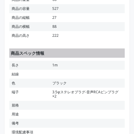
商品の容量
527
商品の縦幅
27
商品の横幅
88
商品の高さ
222
商品スペック情報
長さ
1m
結線
色
ブラック
端子
3.5φステレオプラグ-音声RCAピンプラグ
×2
規格
用途
備考
環境配慮事項