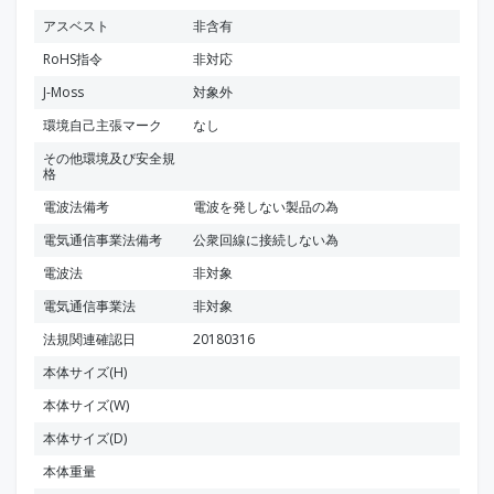
アスベスト
非含有
RoHS指令
非対応
J-Moss
対象外
環境自己主張マーク
なし
その他環境及び安全規
格
電波法備考
電波を発しない製品の為
電気通信事業法備考
公衆回線に接続しない為
電波法
非対象
電気通信事業法
非対象
法規関連確認日
20180316
本体サイズ(H)
本体サイズ(W)
本体サイズ(D)
本体重量