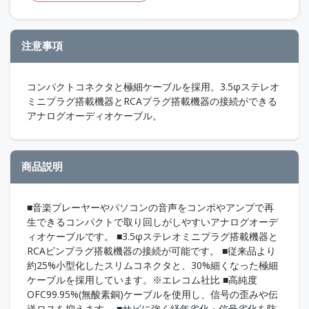
注意事項
コンパクトコネクタと極細ケーブルを採用。3.5φステレオ
ミニプラグ搭載機器とRCAプラグ搭載機器の接続ができる
アナログオーディオケーブル。
商品説明
■音楽プレーヤーやパソコンの音声をコンポやアンプで再
生できるコンパクトで取り回しがしやすいアナログオーデ
ィオケーブルです。 ■3.5φステレオミニプラグ搭載機器と
RCAピンプラグ搭載機器の接続が可能です。 ■従来品より
約25%小型化したスリムコネクタと、30%細くなった極細
ケーブルを採用しています。※エレコム社比 ■高純度
OFC99.95%(無酸素銅)ケーブルを使用し、信号の歪みや伝
送ロスを抑えます。 ■サビに強く経年劣化・信号劣化を防