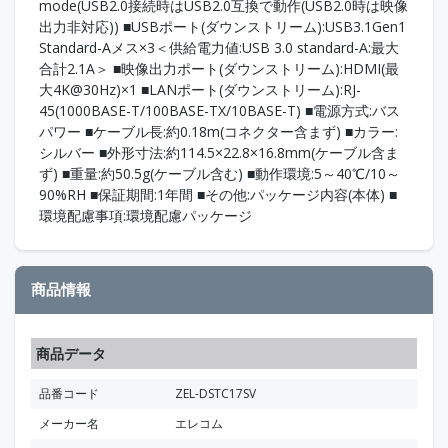
mode(USB2.0接続時はUSB2.0互換で動作(USB2.0時は映像
出力非対応)) ■USBポート(ダウンストリーム):USB3.1Gen1
Standard-Aメス×3＜供給電力値:USB 3.0 standard-A:最大
合計2.1A＞ ■映像出力ポート(ダウンストリーム):HDMI(最
大4K@30Hz)×1 ■LANポート(ダウンストリーム):RJ-
45(1000BASE-T/100BASE-TX/10BASE-T) ■電源方式:バス
パワー ■ケーブル長:約0.18m(コネクター含まず) ■カラー:
シルバー ■外形寸法:約114.5×22.8×16.8mm(ケーブル含ま
ず) ■重量:約50.5g(ケーブル含む) ■動作環境:5～40℃/10～
90%RH ■保証期間:1年間 ■その他:パッケージ内容(本体) ■
環境配慮事項:環境配慮パッケージ
商品情報
商品データ
品番コード
ZEL-DSTC17SV
メーカー名
エレコム