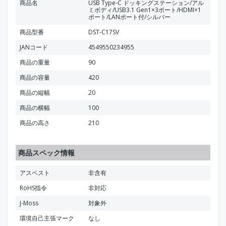
商品名
USB Type-C ドッキングステーション/アル
ミボディ/USB3.1 Gen1×3ポート/HDMI×1
ポート/LANポート付/シルバー
商品型番
DST-C17SV
JANコード
4549550234955
商品の重量
90
商品の容量
420
商品の縦幅
20
商品の横幅
100
商品の高さ
210
商品スペック情報
アスベスト
非含有
RoHS指令
非対応
J-Moss
対象外
環境自己主張マーク
なし