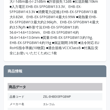
大/-1dBm最小/-21dBm ■許容損失:12dB ■伝送距離:10km
■入力電圧:EHB-EX-SFPGBW13:3.3V、EHB-EX-
SFPGBW14:3.3V ■消費電力(定格):EHB-EX-SFPGBW13:最
大0.82W、EHB-EX-SFPGBW14:最大0.99W ■発熱量:EHB-
EX-SFPGBW13:最大約2.96kJ/h、EHB-EX-SFPGBW14:最大
約3.57kJ/h ■外形寸法:EHB-EX-SFPGBW13:約
56.6×14.6×13.0mm、EHB-EX-SFPGBW14:約
56.6×14.6×13.0mm ■質量:EHB-EX-SFPGBW13:約19g、
EHB-EX-SFPGBW14:約19g ■保証期間:3年間 ■法令対応:EU
RoHS指令準拠(10物質) ■適合規格:VCCIClassB ■付属品:安
全にお使いいただくために:1枚
商品情報
商品データ
品番コード
ZEL-EHBEXSFPGBWP
メーカー名
エレコム