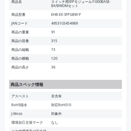
商品名
スイッチ用SFPモジュール/1000BASE-
BX/BWDMセット
商品型番
EHB-EX-SFPGBW-P
JANコード
4953103454989
商品の重量
91
商品の容量
315
商品の縦幅
73
商品の横幅
120
商品の高さ
36
商品スペック情報
アスベスト
非含有
RoHS指令
対応RoHS10
J-Moss
対象外
環境自己主張マーク
なし