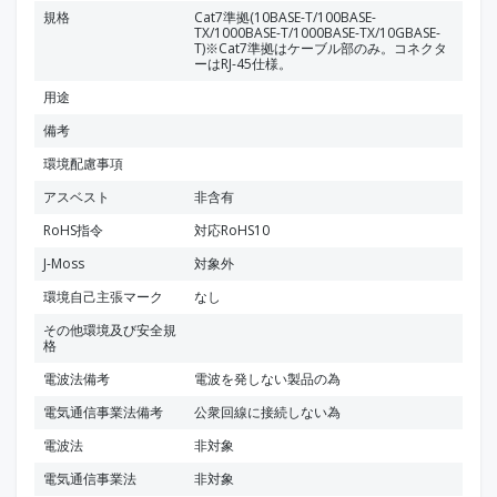
規格
Cat7準拠(10BASE-T/100BASE-
TX/1000BASE-T/1000BASE-TX/10GBASE-
T)※Cat7準拠はケーブル部のみ。コネクタ
ーはRJ-45仕様。
用途
備考
環境配慮事項
アスベスト
非含有
RoHS指令
対応RoHS10
J-Moss
対象外
環境自己主張マーク
なし
その他環境及び安全規
格
電波法備考
電波を発しない製品の為
電気通信事業法備考
公衆回線に接続しない為
電波法
非対象
電気通信事業法
非対象