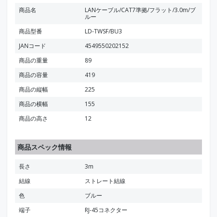
商品名
LANケーブル/CAT7準拠/フラット/3.0m/ブ
ルー
商品型番
LD-TWSF/BU3
JANコード
4549550202152
商品の重量
89
商品の容量
419
商品の縦幅
225
商品の横幅
155
商品の高さ
12
商品スペック情報
長さ
3m
結線
ストレート結線
色
ブルー
端子
RJ-45コネクター