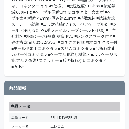
み。コネクターはRJ-45仕様。 ■伝送速度:10Gbps ■伝送帯
域:600MHz ■ケーブル長:約3m ※コネクター含まず ■ケー
ブル太さ:幅約7.2mm×厚み約2.3mm ■芯数:8芯 ■結線方式:
ストレート結線 ■ヨリ対芯線(ツイストペアケーブル):○ ■シ
ールド:有り(ScTP/2重フォイルテープシールド仕様) ■十字
介材:× ■外部シース(被膜)材質:PVC ■レングスマーク付:× ■
導体構成:ヨリ線(32AWG) ■コネクタ有無:両端コネクター付
■モールド加工コネクタ:○ ■スリムコネクタ:○ ■爪折れ防止
カバー付コネクタ:○ ■ケーブル巻取り機能:× ■パッケージ形
態:アルミ箔袋+ステッカー ■爪の折れないコネクタ:×
■PoE:×
商品情報
商品データ
品番コード
ZEL-LDTWSFBU3
メーカー名
エレコム