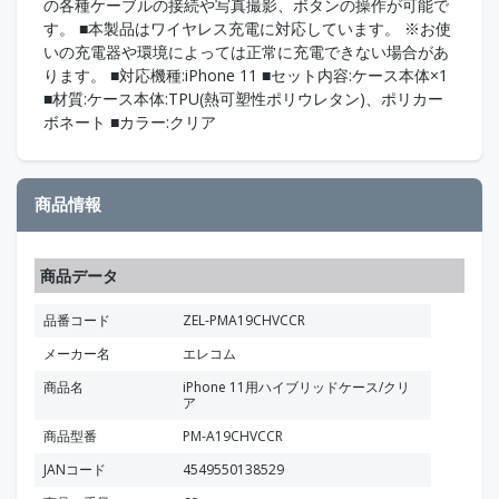
の各種ケーブルの接続や写真撮影、ボタンの操作が可能で
す。 ■本製品はワイヤレス充電に対応しています。 ※お使
いの充電器や環境によっては正常に充電できない場合があ
ります。 ■対応機種:iPhone 11 ■セット内容:ケース本体×1
■材質:ケース本体:TPU(熱可塑性ポリウレタン)、ポリカー
ボネート ■カラー:クリア
商品情報
商品データ
品番コード
ZEL-PMA19CHVCCR
メーカー名
エレコム
商品名
iPhone 11用ハイブリッドケース/クリ
ア
商品型番
PM-A19CHVCCR
JANコード
4549550138529