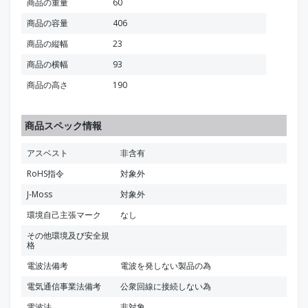
商品の重量
60
商品の容量
406
商品の縦幅
23
商品の横幅
93
商品の高さ
190
商品スペック情報
アスベスト
非含有
RoHS指令
対象外
J-Moss
対象外
環境自己主張マーク
なし
その他環境及び安全規
格
電波法備考
電波を発しない製品の為
電気通信事業法備考
公衆回線に接続しない為
電波法
非対象