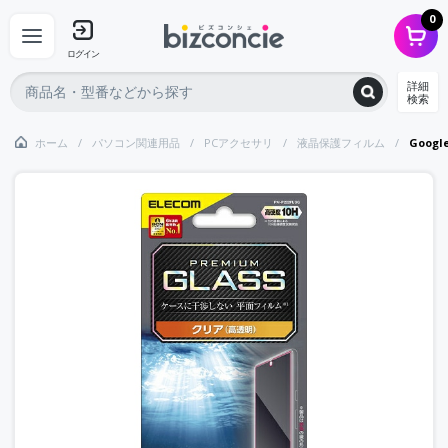
0
ログイン
詳細
検索
ホーム
パソコン関連用品
PCアクセサリ
液晶保護フィルム
Goog