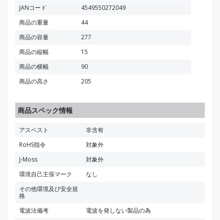
JANコード
4549550272049
商品の重量
44
商品の容量
277
商品の縦幅
15
商品の横幅
90
商品の高さ
205
商品スペック情報
アスベスト
非含有
RoHS指令
対象外
J-Moss
対象外
環境自己主張マーク
なし
その他環境及び安全規
格
電波法備考
電波を発しない製品の為