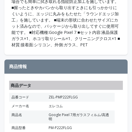
場合でも簡単に拭き取れる指紋防止加工を施しています。
■握ったときやカバンから取り出すときにも引っかかりに
くいように、エッジに丸みをもたせた「ラウンドエッジ加
工」を施しています。 ■端末の形状に合わせたサイズにカ
ット済みなので、パッケージから取り出してすぐに使用可
能です。 ■対応機種:Google Pixel 7 ■セット内容:液晶保護
ガラス×1、ホコリ取りシール×1、クリーニングクロス×1 ■
材質:接着面:シリコン、外側:ガラス、PET
商品情報
商品データ
品番コード
ZEL-PMP222FLGG
メーカー名
エレコム
商品名
Google Pixel 7用ガラスフィルム/高透
明
商品型番
PM-P222FLGG