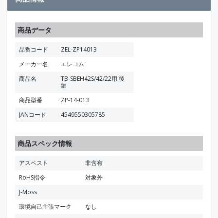
商品データ
品番コード
ZEL-ZP14013
メーカー名
エレコム
商品名
TB-SBEH42S/42/22用 後
鍵
商品型番
ZP-14-013
JANコード
4549550305785
商品スペック情報
アスベスト
非含有
RoHS指令
対象外
J-Moss
環境自己主張マーク
なし