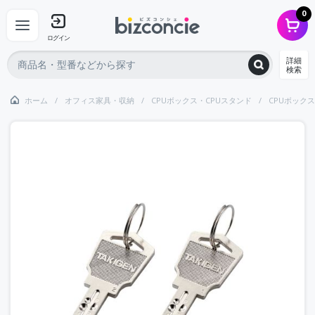
0
ログイン
詳細
検索
ホーム
オフィス家具・収納
CPUボックス・CPUスタンド
CPUボック