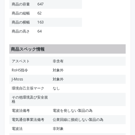
商品の容量
647
商品の縦幅
62
商品の横幅
163
商品の高さ
64
商品スペック情報
アスベスト
非含有
RoHS指令
対象外
J-Moss
対象外
環境自己主張マーク
なし
その他環境及び安全規
格
電波法備考
電波を発しない製品の為
電気通信事業法備考
公衆回線に接続しない製品の為
電波法
非対象