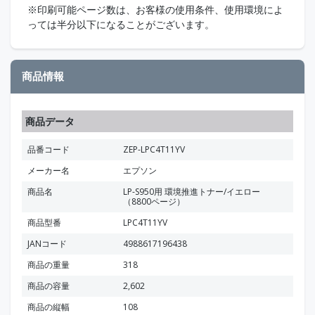
※印刷可能ページ数は、お客様の使用条件、使用環境によ
っては半分以下になることがございます。
商品情報
商品データ
品番コード
ZEP-LPC4T11YV
メーカー名
エプソン
商品名
LP-S950用 環境推進トナー/イエロー
（8800ページ）
商品型番
LPC4T11YV
JANコード
4988617196438
商品の重量
318
商品の容量
2,602
商品の縦幅
108