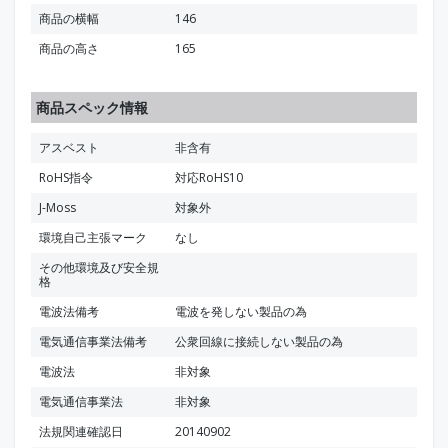
商品の横幅
146
商品の高さ
165
商品スペック情報
アスベスト
非含有
RoHS指令
対応RoHS10
J-Moss
対象外
環境自己主張マーク
なし
その他環境及び安全規
格
電波法備考
電波を発しない製品の為
電気通信事業法備考
公衆回線に接続しない製品の為
電波法
非対象
電気通信事業法
非対象
法規関連確認日
20140902