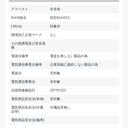
アスベスト
非含有
RoHS指令
対応RoHS10
J-Moss
対象外
環境自己主張マーク
なし
その他環境及び安全規
格
電波法備考
電波を発しない製品の為
電気通信事業法備考
公衆回線に接続しない製品の為
電波法
非対象
電気通信事業法
非対象
法規関連確認日
20191023
電気用品安全法(本体)
非対象
電気用品安全法(付属
付属品等無し
品等)
電気用品安全法(備考)