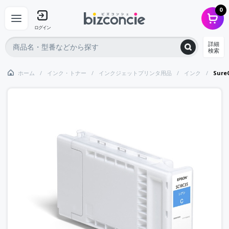
0
ログイン
詳細
検索
ホーム
インク・トナー
インクジェットプリンタ用品
インク
Sur