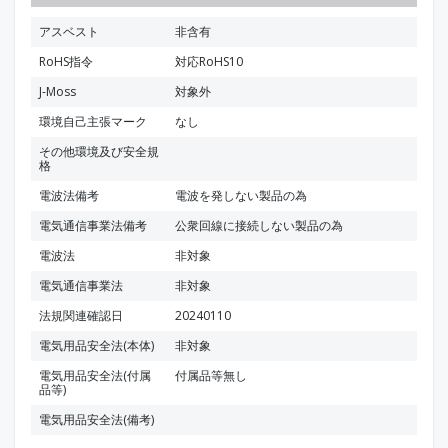
アスベスト
非含有
RoHS指令
対応RoHS10
J-Moss
対象外
環境自己主張マーク
なし
その他環境及び安全規
格
電波法備考
電波を発しない製品の為
電気通信事業法備考
公衆回線に接続しない製品の為
電波法
非対象
電気通信事業法
非対象
法規関連確認日
20240110
電気用品安全法(本体)
非対象
電気用品安全法(付属
付属品等無し
品等)
電気用品安全法(備考)