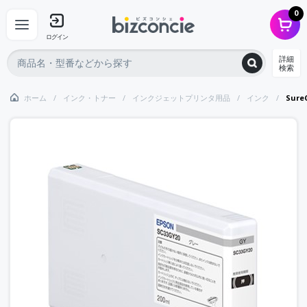
0
ログイン
詳細
検索
ホーム
インク・トナー
インクジェットプリンタ用品
インク
Sur