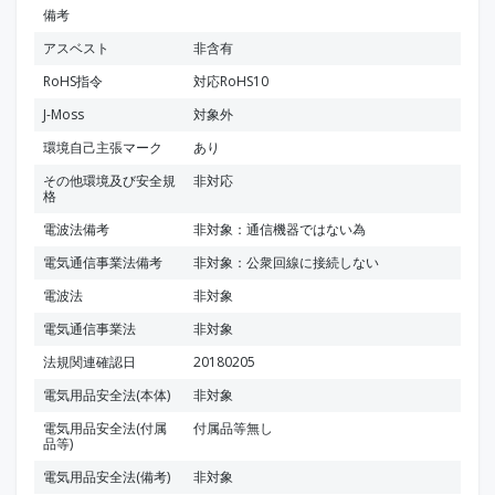
備考
アスベスト
非含有
RoHS指令
対応RoHS10
J-Moss
対象外
環境自己主張マーク
あり
その他環境及び安全規
非対応
格
電波法備考
非対象：通信機器ではない為
電気通信事業法備考
非対象：公衆回線に接続しない
電波法
非対象
電気通信事業法
非対象
法規関連確認日
20180205
電気用品安全法(本体)
非対象
電気用品安全法(付属
付属品等無し
品等)
電気用品安全法(備考)
非対象