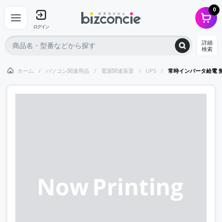
0
ログイン
詳細
検索
ホーム
パソコン関連用品
電源関連装置
UPS
常時インバータ給電 無停