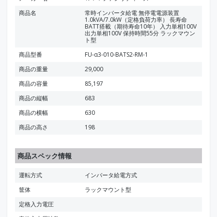
商品名
常時インバータ給電 無停電電源装置
1.0kVA/7.0kW（定格負荷力率） 長寿命
BATT搭載（期待寿命10年） 入力単相100V
出力単相100V 保持時間55分 ラックマウン
ト型
商品型番
FU-α3-010-BATS2-RM-1
商品の重量
29,000
商品の容量
85,197
商品の縦幅
683
商品の横幅
630
商品の高さ
198
商品スペック情報
運転方式
インバータ給電方式
筐体
ラックマウント型
定格入力電圧