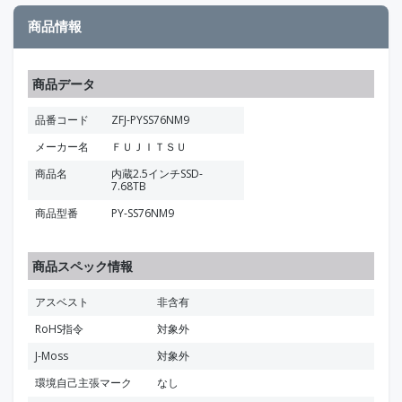
商品情報
商品データ
品番コード
ZFJ-PYSS76NM9
メーカー名
ＦＵＪＩＴＳＵ
商品名
内蔵2.5インチSSD-
7.68TB
商品型番
PY-SS76NM9
商品スペック情報
アスベスト
非含有
RoHS指令
対象外
J-Moss
対象外
環境自己主張マーク
なし