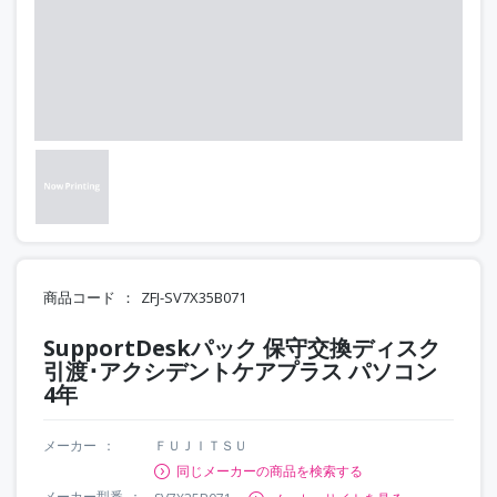
商品コード
ZFJ-SV7X35B071
SupportDeskパック 保守交換ディスク
引渡･アクシデントケアプラス パソコン
4年
メーカー
ＦＵＪＩＴＳＵ
同じメーカーの商品を検索する
メーカー型番