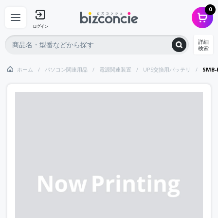
0
ログイン
詳細
検索
ホーム
パソコン関連用品
電源関連装置
UPS交換用バッテリ
SMB