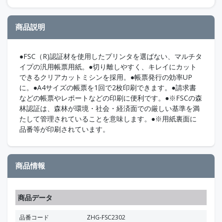
商品説明
●FSC（R)認証材を使用したプリンタを選ばない、マルチタ
イプの汎用帳票用紙。●切り離しやすく、キレイにカット
できるクリアカットミシンを採用。●帳票発行の効率UP
に。●A4サイズの帳票を1回で2枚印刷できます。●請求書
などの帳票やレポートなどの印刷に便利です。●※FSCの森
林認証は、森林が環境・社会・経済面での厳しい基準を満
たして管理されていることを意味します。●※用紙裏面に
品番等が印刷されています。
商品情報
商品データ
品番コード
ZHG-FSC2302