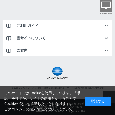
ご利用ガイド
当サイトについて
ご案内
コニカミノルタジャパン（株）は事業者向けの商品・サービスの情報を提供しております
このサイトではCookieを使用しています。「承
諾」を押すか、サイトの使用を続けることで
承諾する
Cookieの使用を承諾したことになります。
コニカミノルタジャパン株式会社／東京都公安委員会
古物商許可証番号 第3010916054482号
ビズコンシェの個人情報の取扱いについて
© 2014-2025 KONICA MINOLTA JAPAN, INC.