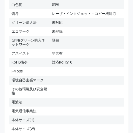
白色度
83%
備考
レーザ・インクジェット・コピー機対応
グリーン購入法
未対応
エコマーク
未登録
GPN(グリーン購入ネ
登録
ットワーク)
アスベスト
非含有
RoHS指令
対応RoHS10
J-Moss
環境自己主張マーク
その他環境及び安全規
格
電波法
電気通信事業法
本体サイズ(H)
本体サイズ(W)