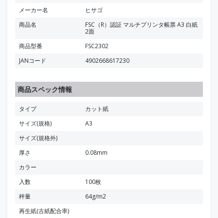
メーカー名
ヒサゴ
商品名
FSC（R）認証 マルチプリンタ帳票 A3 白紙
2面
商品型番
FSC2302
JANコード
4902668617230
商品スペック情報
タイプ
カット紙
サイズ(規格)
A3
サイズ(規格外)
厚さ
0.08mm
カラー
入数
100枚
秤量
64g/m2
再生紙(古紙配合率)