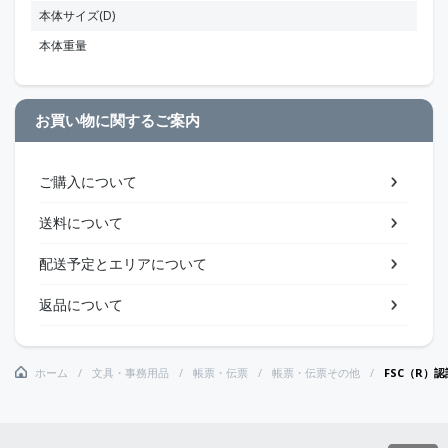
本体サイズ(D)
本体重量
お買い物に関するご案内
ご購入について
送料について
配送予定とエリアについて
返品について
ホーム
文具・事務用品
帳票・伝票
帳票・伝票その他
FSC（R）認