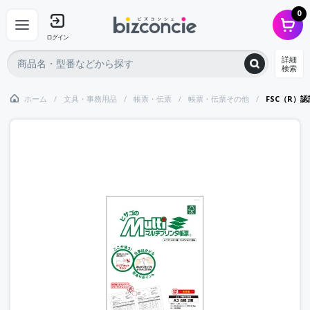
0
ログイン
詳細
検索
ホーム
文具・事務用品
帳票・伝票
帳票・伝票その他
FSC（R）認