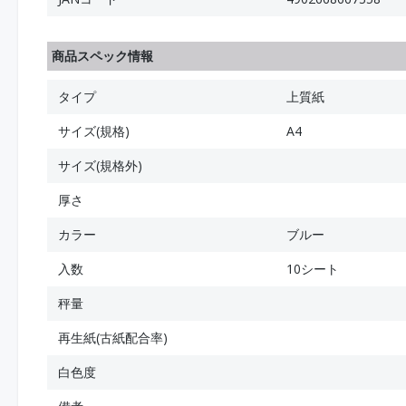
商品スペック情報
タイプ
上質紙
サイズ(規格)
A4
サイズ(規格外)
厚さ
カラー
ブルー
入数
10シート
秤量
再生紙(古紙配合率)
白色度