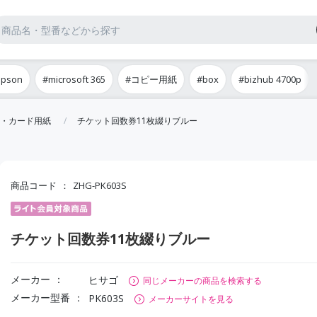
epson
#microsoft 365
#コピー用紙
#box
#bizhub 4700p
・カード用紙
チケット回数券11枚綴りブルー
商品コード
ZHG-PK603S
チケット回数券11枚綴りブルー
メーカー
ヒサゴ
同じメーカーの商品を検索する
メーカー型番
PK603S
メーカーサイトを見る