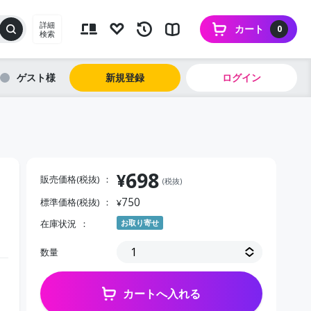
詳細
カート
0
検索
ゲスト
新規登録
ログイン
698
¥
販売価格(税抜)
(税抜)
750
標準価格(税抜)
¥
在庫状況
お取り寄せ
数量
カートへ入れる