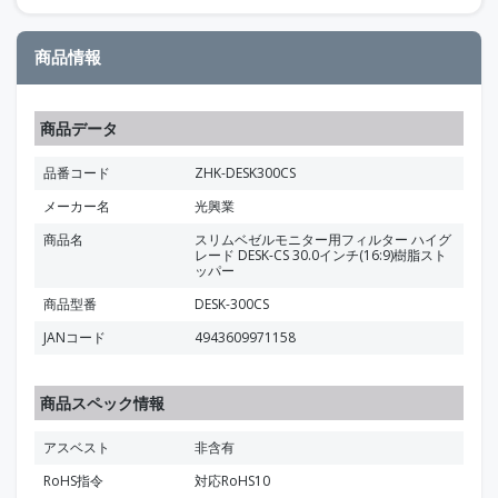
商品情報
商品データ
品番コード
ZHK-DESK300CS
メーカー名
光興業
商品名
スリムベゼルモニター用フィルター ハイグ
レード DESK-CS 30.0インチ(16:9)樹脂スト
ッパー
商品型番
DESK-300CS
JANコード
4943609971158
商品スペック情報
アスベスト
非含有
RoHS指令
対応RoHS10