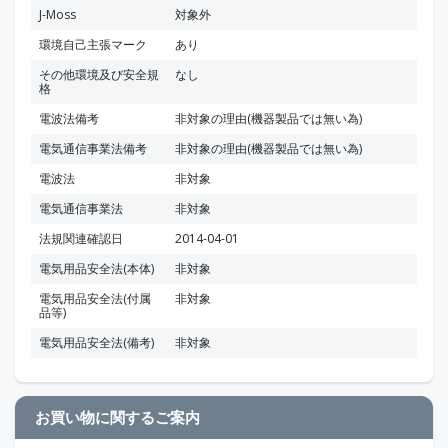
J-Moss
対象外
環境自己主張マーク
あり
その他環境及び安全規
なし
格
電波法備考
非対象の理由(機器製品では無い為)
電気通信事業法備考
非対象の理由(機器製品では無い為)
電波法
非対象
電気通信事業法
非対象
法規関連確認日
2014-04-01
電気用品安全法(本体)
非対象
電気用品安全法(付属
非対象
品等)
電気用品安全法(備考)
非対象
お買い物に関するご案内