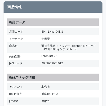
商品情報
商品データ
品番コード
ZHK-LNW101N8
メーカー名
光興業
商品名
覗き見防止フィルター Looknon-N8 モバイ
ルPC用 10.1インチ（16：9）
商品型番
LNW-101N8
JANコード
4943609651012
商品スペック情報
アスベスト
非含有
RoHS指令
対応RoHS10
J-Moss
対象外