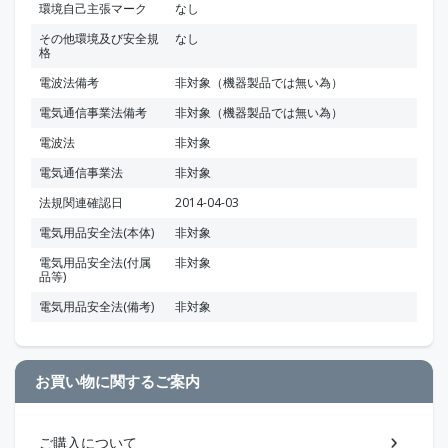
環境自己主張マーク
なし
その他環境及び安全規
なし
格
電波法備考
非対象（機器製品では無い為）
電気通信事業法備考
非対象（機器製品では無い為）
電波法
非対象
電気通信事業法
非対象
法規関連確認日
2014-04-03
電気用品安全法(本体)
非対象
電気用品安全法(付属
非対象
品等)
電気用品安全法(備考)
非対象
お買い物に関するご案内
ご購入について