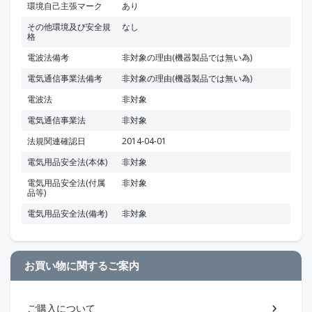
環境自己主張マーク
あり
その他環境及び安全規
なし
格
電波法備考
非対象の理由(機器製品では無い為)
電気通信事業法備考
非対象の理由(機器製品では無い為)
電波法
非対象
電気通信事業法
非対象
法規関連確認日
2014-04-01
電気用品安全法(本体)
非対象
電気用品安全法(付属
非対象
品等)
電気用品安全法(備考)
非対象
お買い物に関するご案内
ご購入について