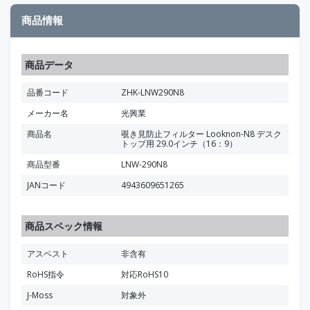
商品情報
商品データ
品番コード
ZHK-LNW290N8
メーカー名
光興業
商品名
覗き見防止フィルター Looknon-N8 デスク
トップ用 29.0インチ（16：9）
商品型番
LNW-290N8
JANコード
4943609651265
商品スペック情報
アスベスト
非含有
RoHS指令
対応RoHS10
J-Moss
対象外