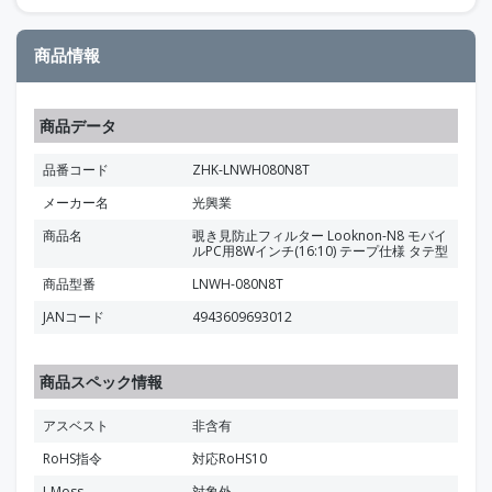
商品情報
商品データ
品番コード
ZHK-LNWH080N8T
メーカー名
光興業
商品名
覗き見防止フィルター Looknon-N8 モバイ
ルPC用8Wインチ(16:10) テープ仕様 タテ型
商品型番
LNWH-080N8T
JANコード
4943609693012
商品スペック情報
アスベスト
非含有
RoHS指令
対応RoHS10
J-Moss
対象外