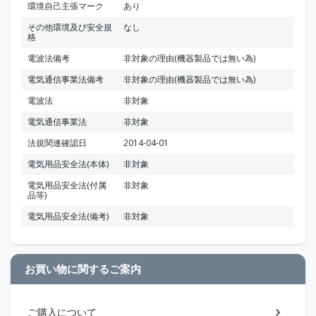
環境自己主張マーク
あり
その他環境及び安全規
なし
格
電波法備考
非対象の理由(機器製品では無い為)
電気通信事業法備考
非対象の理由(機器製品では無い為)
電波法
非対象
電気通信事業法
非対象
法規関連確認日
2014-04-01
電気用品安全法(本体)
非対象
電気用品安全法(付属
非対象
品等)
電気用品安全法(備考)
非対象
お買い物に関するご案内
ご購入について