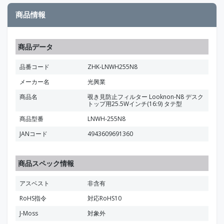
商品情報
商品データ
品番コード
ZHK-LNWH255N8
メーカー名
光興業
商品名
覗き見防止フィルター Looknon-N8 デスク
トップ用25.5Wインチ(16:9) タテ型
商品型番
LNWH-255N8
JANコード
4943609691360
商品スペック情報
アスベスト
非含有
RoHS指令
対応RoHS10
J-Moss
対象外