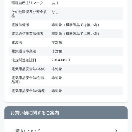
環境自己主張マーク
あり
その他環境及び安全規
なし
格
電波法備考
非対象（機器製品では無い為）
電気通信事業法備考
非対象（機器製品では無い為）
電波法
非対象
電気通信事業法
非対象
法規関連確認日
2014-08-01
電気用品安全法(本体)
非対象
電気用品安全法(付属
非対象
品等)
電気用品安全法(備考)
非対象
お買い物に関するご案内
ご購入について