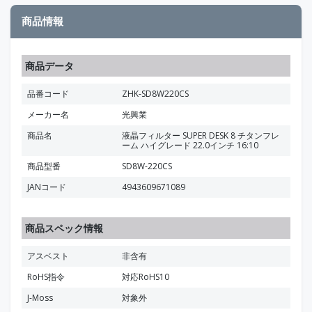
商品情報
商品データ
品番コード
ZHK-SD8W220CS
メーカー名
光興業
商品名
液晶フィルター SUPER DESK 8 チタンフレ
ーム ハイグレード 22.0インチ 16:10
商品型番
SD8W-220CS
JANコード
4943609671089
商品スペック情報
アスベスト
非含有
RoHS指令
対応RoHS10
J-Moss
対象外