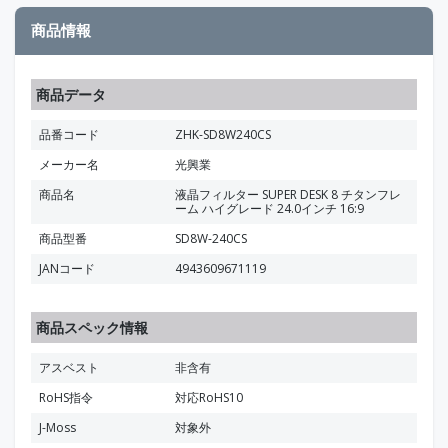
商品情報
商品データ
品番コード
ZHK-SD8W240CS
メーカー名
光興業
商品名
液晶フィルター SUPER DESK 8 チタンフレ
ーム ハイグレード 24.0インチ 16:9
商品型番
SD8W-240CS
JANコード
4943609671119
商品スペック情報
アスベスト
非含有
RoHS指令
対応RoHS10
J-Moss
対象外