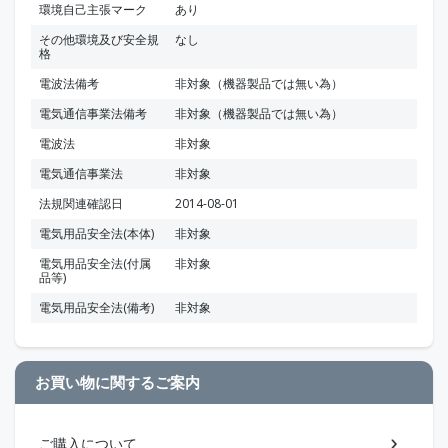
環境自己主張マーク
あり
その他環境及び安全規
なし
格
電波法備考
非対象（機器製品では無い為）
電気通信事業法備考
非対象（機器製品では無い為）
電波法
非対象
電気通信事業法
非対象
法規関連確認日
2014-08-01
電気用品安全法(本体)
非対象
電気用品安全法(付属
非対象
品等)
電気用品安全法(備考)
非対象
お買い物に関するご案内
ご購入について