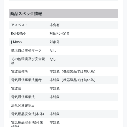
商品スペック情報
アスベスト
非含有
RoHS指令
対応RoHS10
J-Moss
対象外
環境自己主張マーク
なし
その他環境及び安全規
なし
格
電波法備考
非対象（機器製品では無い為）
電気通信事業法備考
非対象（機器製品では無い為）
電波法
非対象
電気通信事業法
非対象
法規関連確認日
電気用品安全法(本体)
非対象
電気用品安全法(付属
非対象
品等)