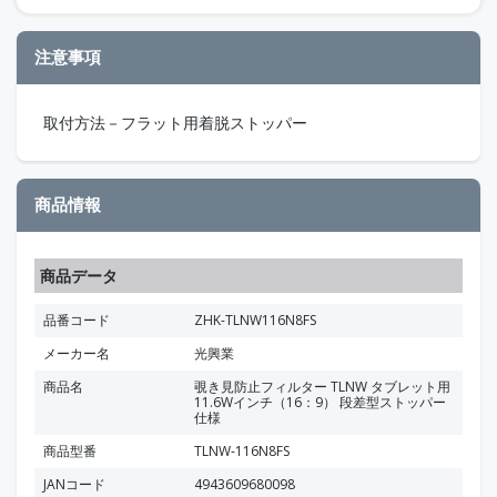
注意事項
取付方法－フラット用着脱ストッパー
商品情報
商品データ
品番コード
ZHK-TLNW116N8FS
メーカー名
光興業
商品名
覗き見防止フィルター TLNW タブレット用
11.6Wインチ（16：9） 段差型ストッパー
仕様
商品型番
TLNW-116N8FS
JANコード
4943609680098