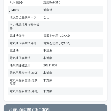
RoHS指令
対応RoHS10
J-Moss
対象外
環境自己主張マーク
なし
その他環境及び安全規
格
電波法備考
電源を使用しない為
電気通信事業法備考
電源を使用しない為
電波法
非対象
電気通信事業法
非対象
法規関連確認日
20211001
電気用品安全法(本体)
非対象
電気用品安全法(付属
非対象
品等)
電気用品安全法(備考)
非対象
お買い物に関するご案内