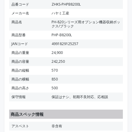
品番コード
ZHKS-PHPB8200L
メーカー名
ハヤミ工産
商品名
PH-820シリーズ用オプション機器収納ボッ
クス/ブラック
商品型番
PHP-B8200L
JANコード
4991829125257
商品の重量
24,900
商品の容量
242,250
商品の縦幅
570
商品の横幅
850
商品の高さ
500
保守情報
保証はナシ、初期不良対応、応相談
商品スペック情報
アスベスト
非含有