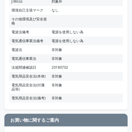
J-Moss
対象外
環境自己主張マーク
なし
その他環境及び安全規
格
電波法備考
電源を使用しない為
電気通信事業法備考
電源を使用しない為
電波法
非対象
電気通信事業法
非対象
法規関連確認日
20180702
電気用品安全法(本体)
非対象
電気用品安全法(付属
非対象
品等)
電気用品安全法(備考)
非対象
お買い物に関するご案内