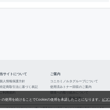
当サイトについて
ご案内
個人情報保護方針
コニカミノルタグループについて
特定商取引法に基づく表記
使用済みトナー回収のご案内
ご利用規約
環境への取り組みについて
CSR（社会・環境活動）
トの使用を続けることでCookieの使用を承諾したことになります。
ビズ
コニカミノルタジャパン（株）は事業者向けの商品・サービスの情報を提供しております