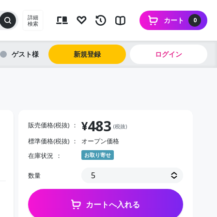
詳細
カート
0
検索
ゲスト
新規登録
ログイン
483
¥
販売価格(税抜)
(税抜)
標準価格(税抜)
オープン価格
在庫状況
お取り寄せ
数量
カートへ入れる