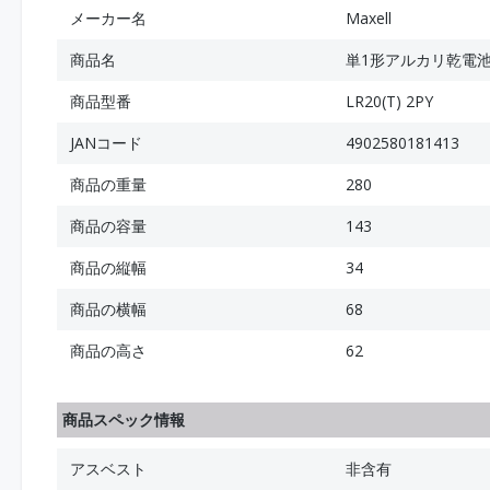
メーカー名
Maxell
商品名
単1形アルカリ乾電池
商品型番
LR20(T) 2PY
JANコード
4902580181413
商品の重量
280
商品の容量
143
商品の縦幅
34
商品の横幅
68
商品の高さ
62
商品スペック情報
アスベスト
非含有