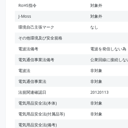
RoHS指令
対象外
J-Moss
対象外
環境自己主張マーク
なし
その他環境及び安全規格
電波法備考
電波を発信しない為
電気通信事業法備考
公衆回線に接続しな
電波法
非対象
電気通信事業法
非対象
法規関連確認日
20120113
電気用品安全法(本体)
非対象
電気用品安全法(付属品等)
非対象
電気用品安全法(備考)