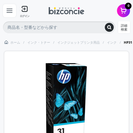
0
ログイン
詳細
検索
ホーム
インク・トナー
インクジェットプリンタ用品
インク
HP3