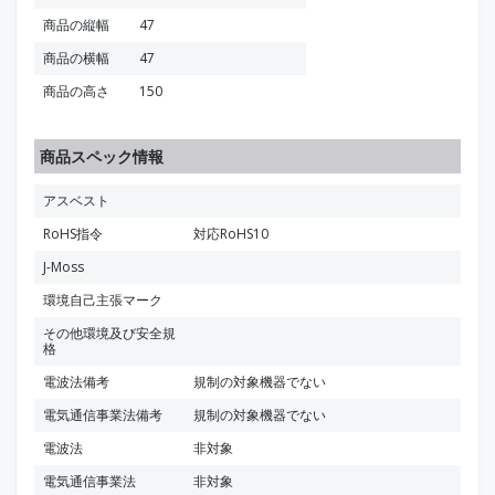
商品の縦幅
47
商品の横幅
47
商品の高さ
150
商品スペック情報
アスベスト
RoHS指令
対応RoHS10
J-Moss
環境自己主張マーク
その他環境及び安全規
格
電波法備考
規制の対象機器でない
電気通信事業法備考
規制の対象機器でない
電波法
非対象
電気通信事業法
非対象