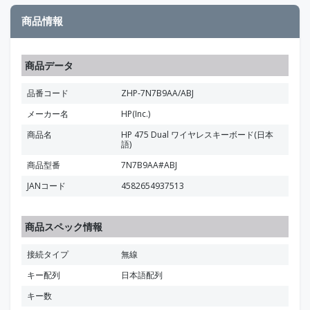
商品情報
商品データ
品番コード
ZHP-7N7B9AA/ABJ
メーカー名
HP(Inc.)
商品名
HP 475 Dual ワイヤレスキーボード(日本
語)
商品型番
7N7B9AA#ABJ
JANコード
4582654937513
商品スペック情報
接続タイプ
無線
キー配列
日本語配列
キー数