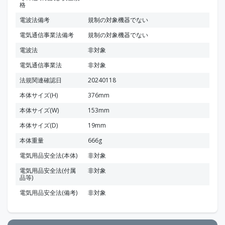
格
電波法備考
規制の対象機器でない
電気通信事業法備考
規制の対象機器でない
電波法
非対象
電気通信事業法
非対象
法規関連確認日
20240118
本体サイズ(H)
376mm
本体サイズ(W)
153mm
本体サイズ(D)
19mm
本体重量
666g
電気用品安全法(本体)
非対象
電気用品安全法(付属
非対象
品等)
電気用品安全法(備考)
非対象