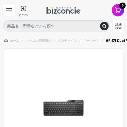
0
ログイン
詳細
検索
ホーム
パソコン関連用品
入力デバイス
キーボード
HP 475 Du