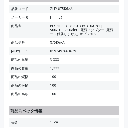
品番コード
ZHP-875K6AA
メーカー名
HP(Inc.)
商品名
PLY Studio E70/Group 310/Group
500/Trio VisualPro 電源アダプター (電源コ
ード付属しません)(オプション)
商品型番
875K6AA
JANコード
0197497663679
商品の重量
3,000
商品の容量
1,000
商品の縦幅
100
商品の横幅
100
商品の高さ
100
商品スペック情報
長さ
1.5m