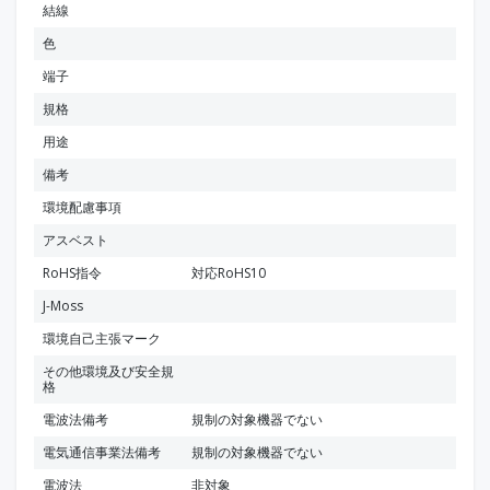
結線
色
端子
規格
用途
備考
環境配慮事項
アスベスト
RoHS指令
対応RoHS10
J-Moss
環境自己主張マーク
その他環境及び安全規
格
電波法備考
規制の対象機器でない
電気通信事業法備考
規制の対象機器でない
電波法
非対象