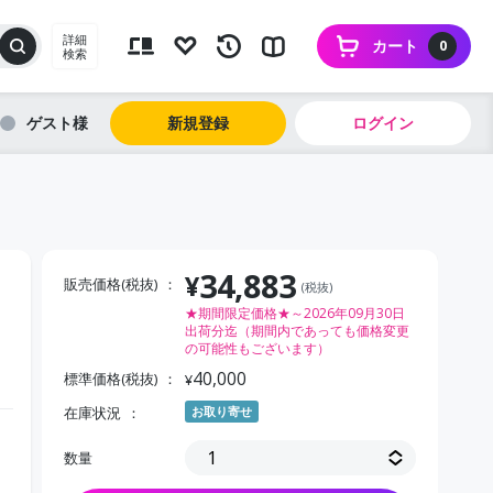
詳細
カート
0
検索
ゲスト
新規登録
ログイン
34,883
¥
販売価格(税抜)
(税抜)
★期間限定価格★～2026年09月30日
出荷分迄（期間内であっても価格変更
の可能性もございます）
40,000
標準価格(税抜)
¥
在庫状況
お取り寄せ
数量