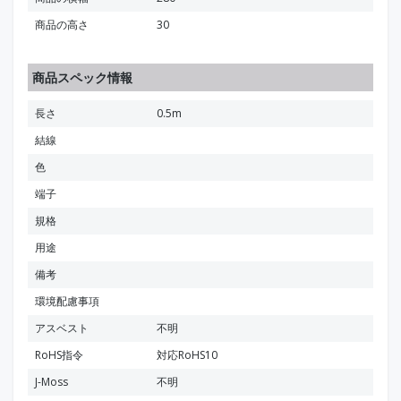
商品の高さ
30
商品スペック情報
長さ
0.5m
結線
色
端子
規格
用途
備考
環境配慮事項
アスベスト
不明
RoHS指令
対応RoHS10
J-Moss
不明