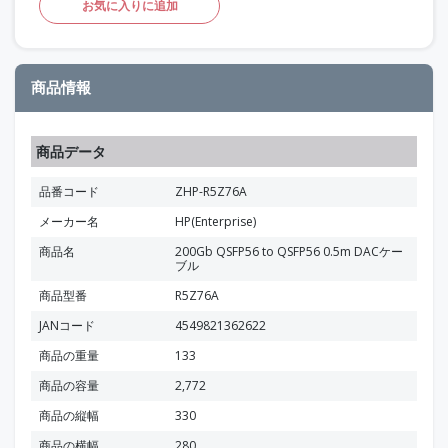
お気に入りに追加
商品情報
商品データ
品番コード
ZHP-R5Z76A
メーカー名
HP(Enterprise)
商品名
200Gb QSFP56 to QSFP56 0.5m DACケー
ブル
商品型番
R5Z76A
JANコード
4549821362622
商品の重量
133
商品の容量
2,772
商品の縦幅
330
商品の横幅
280