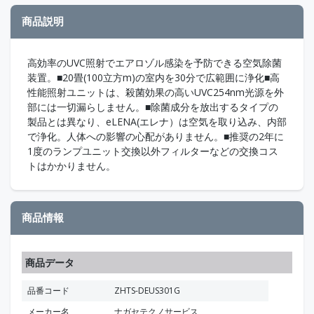
商品説明
高効率のUVC照射でエアロゾル感染を予防できる空気除菌
装置。■20畳(100立方m)の室内を30分で広範囲に浄化■高
性能照射ユニットは、殺菌効果の高いUVC254nm光源を外
部には一切漏らしません。■除菌成分を放出するタイプの
製品とは異なり、eLENA(エレナ）は空気を取り込み、内部
で浄化。人体への影響の心配がありません。■推奨の2年に
1度のランプユニット交換以外フィルターなどの交換コス
トはかかりません。
商品情報
商品データ
品番コード
ZHTS-DEUS301G
メーカー名
ナガセテクノサービス