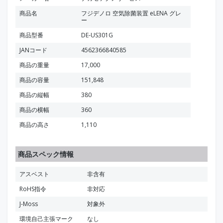
商品名
フジデノロ 空気除菌装置 eLENA グレ
ー
商品型番
DE-US301G
JANコード
4562366840585
商品の重量
17,000
商品の容量
151,848
商品の縦幅
380
商品の横幅
360
商品の高さ
1,110
商品スペック情報
アスベスト
非含有
RoHS指令
非対応
J-Moss
対象外
環境自己主張マーク
なし