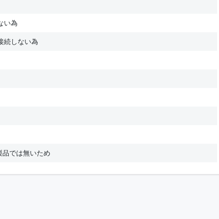
ない為
接続しない為
製品では無いため