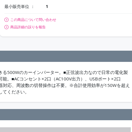
最小販売単位
1
この商品について問い合わせ
商品詳細の誤りを報告
る500Wのカーインバーター。■正弦波出力なので日常の電化製
■ACコンセント×2口（AC100V出力）、USBポート×2口
Hz表示機器対応、周波数の切替操作は不要。※合計使用効率が150Wを超え
してください。