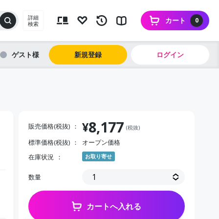
詳細
カート
0
検索
ゲスト
新規登録
ログイン
8,177
¥
販売価格(税抜)
(税抜)
標準価格(税抜)
オープン価格
在庫状況
お取り寄せ
数量
カートへ入れる