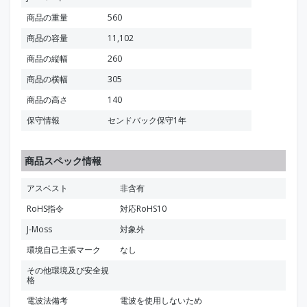
商品の重量
560
商品の容量
11,102
商品の縦幅
260
商品の横幅
305
商品の高さ
140
保守情報
センドバック保守1年
商品スペック情報
アスベスト
非含有
RoHS指令
対応RoHS10
J-Moss
対象外
環境自己主張マーク
なし
その他環境及び安全規
格
電波法備考
電波を使用しないため