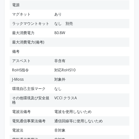
電源
マグネット
あり
ラックマウントキット
なし 別売
最大消費電力
80.8W
最大消費電力(備考)
備考
アスベスト
非含有
RoHS指令
対応RoHS10
J-Moss
対象外
環境自己主張マーク
なし
その他環境及び安全規
VCCI クラスA
格
電波法備考
電波を使用しないため
電気通信事業法備考
通信回線等に使用しないため
電波法
非対象