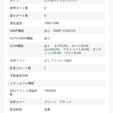
タイプ
L2 PoEスイッチングハブ
標準ポート数
6
最大ポート数
6
通信速度
10M/100M
SNMP機能
あり SNMP v1/v2c/v3
AUTO-MDIX機能
あり
VLAN機能
あり タグVLAN, ポートVLAN,
voiceVLAN, プライベートVLAN, ダイナ
ミックVLAN, ゲストVLAN
冷却ファン
なし ファンレス設計
拡張スロット数
2
手動速度切替
スタッカブル機能
MACアドレス登録件
16000件
数
本体カラー
グリーン、ブラック
筐体材質
金属