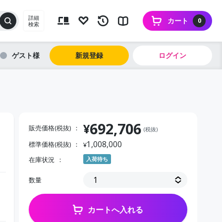
詳細
カート
0
検索
ゲスト
新規登録
ログイン
692,706
¥
販売価格(税抜)
(税抜)
1,008,000
標準価格(税抜)
¥
在庫状況
入荷待ち
数量
カートへ入れる