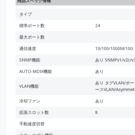
商品スペック情報
タイプ
標準ポート数
24
最大ポート数
通信速度
10/100/1000M/10G
SNMP機能
あり SNMPv1/v2c/v
AUTO-MDIX機能
あり
あり タグVLAN/ポ
VLAN機能
ースVLAN/Asymmet
冷却ファン
あり
拡張スロット数
8
手動速度切替