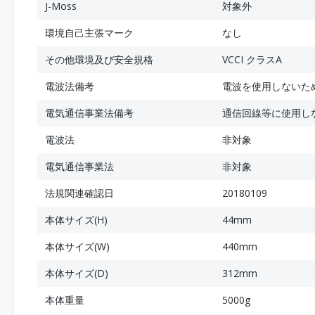
J-Moss
対象外
環境自己主張マーク
なし
その他環境及び安全規格
VCCI クラスA
電波法備考
電波を使用しないた
電気通信事業法備考
通信回線等に使用し
電波法
非対象
電気通信事業法
非対象
法規関連確認日
20180109
本体サイズ(H)
44mm
本体サイズ(W)
440mm
本体サイズ(D)
312mm
本体重量
5000g