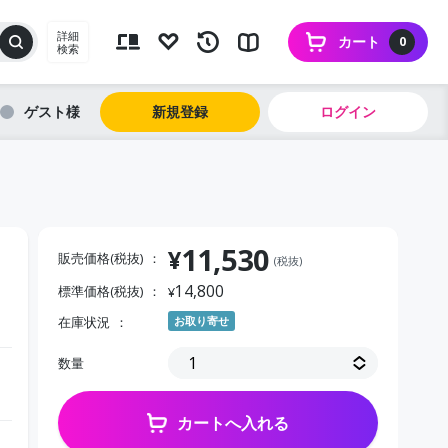
詳細
カート
0
検索
ゲスト
新規登録
ログイン
11,530
¥
販売価格(税抜)
(税抜)
14,800
標準価格(税抜)
¥
在庫状況
お取り寄せ
数量
カートへ入れる