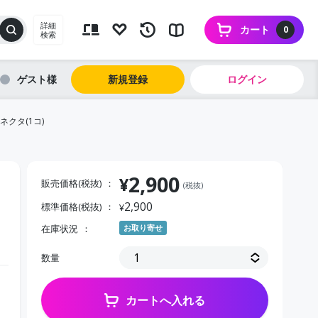
詳細
カート
0
検索
ゲスト
新規登録
ログイン
ネクタ(1コ)
2,900
¥
販売価格(税抜)
(税抜)
2,900
標準価格(税抜)
¥
在庫状況
お取り寄せ
数量
カートへ入れる