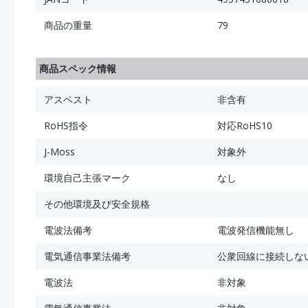
商品の重量
79
商品スペック情報
アスベスト
非含有
RoHS指令
対応RoHS10
J-Moss
対象外
環境自己主張マーク
なし
その他環境及び安全規格
電波法備考
電波発信機能無し
電気通信事業法備考
公衆回線に接続しな
電波法
非対象