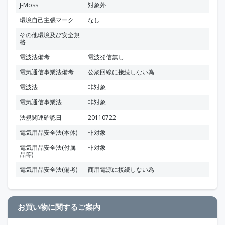
J-Moss
対象外
環境自己主張マーク
なし
その他環境及び安全規
格
電波法備考
電波発信無し
電気通信事業法備考
公衆回線に接続しない為
電波法
非対象
電気通信事業法
非対象
法規関連確認日
20110722
電気用品安全法(本体)
非対象
電気用品安全法(付属
非対象
品等)
電気用品安全法(備考)
商用電源に接続しない為
お買い物に関するご案内